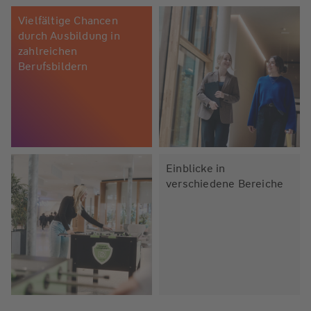
Vielfältige Chancen
durch Ausbildung in
zahlreichen
Berufsbildern
Einblicke in
verschiedene Bereiche