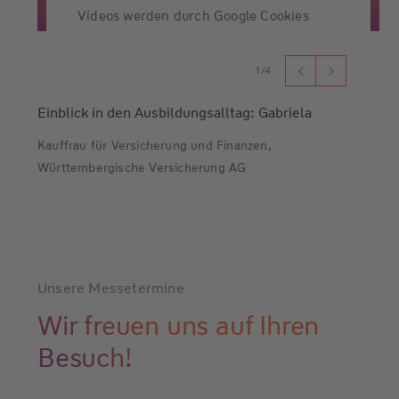
Videos werden durch Google Cookies
gesetzt und ggf. personenbezogene
Daten übermittelt. Mehr Infos finden
1/4
Sie in den
Google
Datenschutzbestimmungen.
Einblick in den Ausbildungsalltag: Gabriela
Kauffrau für Versicherung und Finanzen,
Unsere aktuelle Datenschutzerklärung
Württembergische Versicherung AG
finden Sie
hier
.
Einwilligen
Unsere Messetermine
Wir freuen uns auf Ihren
Besuch!