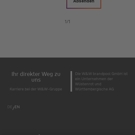
1
/
1
Ihr direkter Weg zu
Die W&W brandpool GmbH ist
uns
ein Unternehmen der
Wüstenrot und
Karriere bei der W&W-Gruppe
Württembergische AG
DE
EN
/