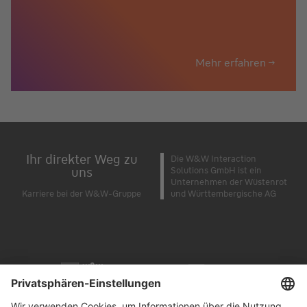
Mehr erfahren
Ihr direkter Weg zu
Die W&W Interaction
uns
Solutions GmbH ist ein
Unternehmen der Wüstenrot
Karriere bei der W&W-Gruppe
und Württembergische AG