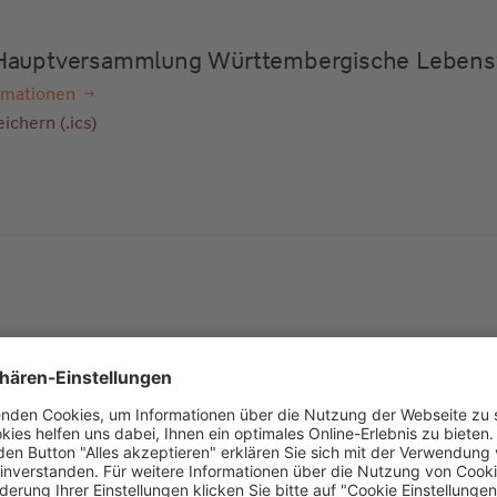
e Hauptversammlung Württembergische Lebens
rmationen
ichern (.ics)
e Hauptversammlung Württembergische Lebens
rmationen
ichern (.ics)