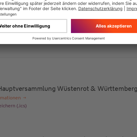
e Hauptversammlung Wüstenrot & Württember
rmationen
ichern (.ics)
e Hauptversammlung Wüstenrot & Württember
rmationen
ichern (.ics)