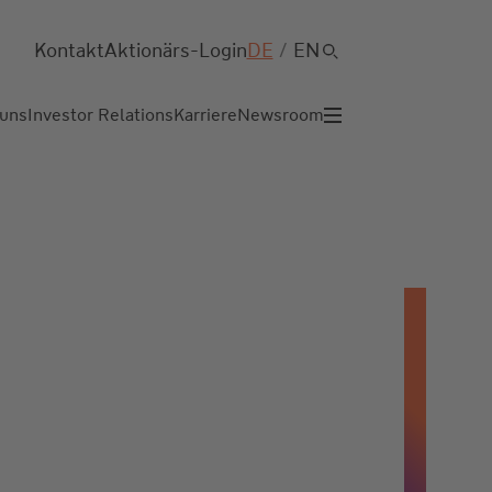
Kontakt
Aktionärs-Login
DE
/
EN
 uns
Investor Relations
Karriere
Newsroom