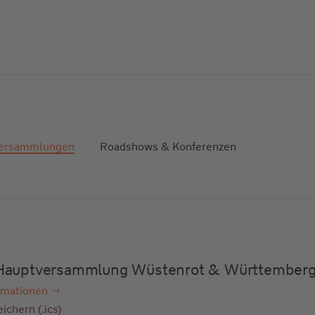
ersammlungen
Roadshows & Konferenzen
e Hauptversammlung Wüstenrot & Württember
rmationen
ichern (.ics)