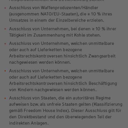
Immobilienprojektentwicklungen und
W&W ESG Strategie Renten
Themen und Trends frühzeitig zu erkennen. Des
W&W Quality Select Aktien Welt
Ausschluss von Waffenproduzenten/Händler
Bauprojekten entlang eines sachgerechten und
Weiteren stehen Transparenz, die Professionalität
(ausgenommen NATO/EU-Staaten), die ≥ 10 % ihres
zielorientierten Projektmanagements
Genius Strategie
der jeweiligen Fondsgesellschaft, das
Umsatzes in einem der Einzelbereiche erzielen.
Vermietungs- und Mietvertragsmanagement, die
Risikomanagement und die Kosten der jeweiligen
Ausschluss von Unternehmen, bei denen ≥ 10 % ihrer
Steuerung des Property Managements sowie die
Ein Großteil dieser Fonds weist Topbewertungen auf
Tätigkeit im Zusammenhang mit Kohle stehen.
Produkte stark im Analysefokus. Mit diesem
Sicherstellung der ordnungsgemäßen
und wird regelmäßig unter die besten ihrer
Mietenbuchhaltung
Qualitätsanspruch stehen wir seit 2003 mit
Ausschluss von Unternehmen, welchen unmittelbare
Vergleichsgruppe gewählt (siehe
Awards
).
oder auch auf Lieferketten bezogene
Objektbetreuung und -verwaltung sowie der
durchschnittlich 300 Fondsmanagern und
Arbeitsrechtskontroversen hinsichtlich Zwangsarbeit
ordnungsgemäßen Führung der
Investmentspezialisten pro Jahr im persönlichen
nachgewiesen werden können.
Mietenbuchhaltung und der Freigabe von
Austausch und verfügen damit über eines der
Zahlungen durch den Einsatz sowie die
Ausschluss von Unternehmen, welchen unmittelbare
umfangreichsten Netzwerke in der Branche.
Steuerung interner und externer Property
oder auch auf Lieferketten bezogene
Manager
Arbeitsrechtskontroversen hinsichtlich Beschäftigung
Im Team verwaltete Fondsstrategien:
von Kindern nachgewiesen werden können.
Übersicht "Anlageprofil für Immobilien"
Ausschluss von Staaten, die ein autoritäres Regime
herunterladen
W&W Dachfonds GlobalPlus
aufweisen bzw. als unfreie Staaten gelten (Klassifizierung
gemäß Freedom House Index). Dieser Ausschluss gilt für
W&W Vermögensverwaltende Strategie
den Direktbestand und den überwiegenden Teil der
W&W SachInvest
indirekten Anlagen.