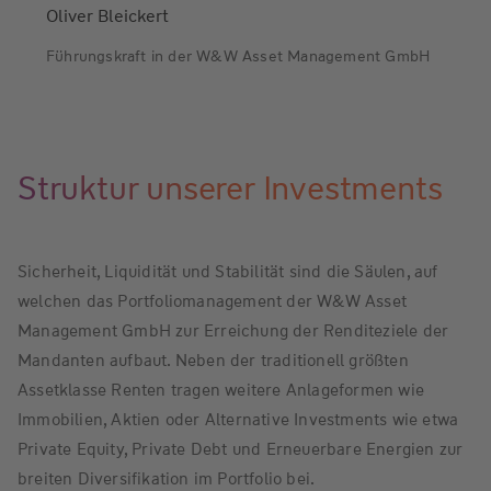
Daten übermittelt. Mehr Infos finden
Oliver Bleickert
Sie in den
Google
Führungskraft in der W&W Asset Management GmbH
Datenschutzbestimmungen.
Unsere aktuelle Datenschutzerklärung
finden Sie
hier
.
Struktur unserer Investments
Einwilligen
Sicherheit, Liquidität und Stabilität sind die Säulen, auf
welchen das Portfoliomanagement der W&W Asset
Management GmbH zur Erreichung der Renditeziele der
Mandanten aufbaut. Neben der traditionell größten
Assetklasse Renten tragen weitere Anlageformen wie
Immobilien, Aktien oder Alternative Investments wie etwa
Private Equity, Private Debt und Erneuerbare Energien zur
breiten Diversifikation im Portfolio bei.