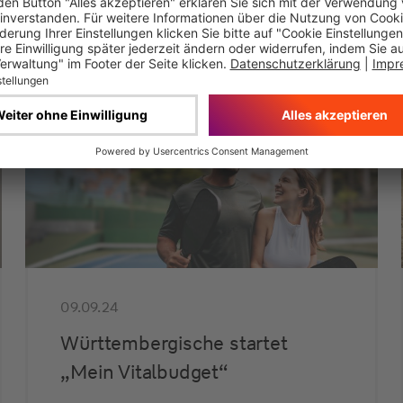
Mehr erfahren
Produkt-Informationen
09.09.24
Württembergische startet
„Mein Vitalbudget“