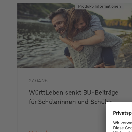
Produkt-Informationen
27.04.26
WürttLeben senkt BU-Beiträge
für Schülerinnen und Schüler