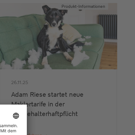
Produkt-Informationen
26.11.25
Adam Riese startet neue
Maklertarife in der
Hundehalterhaftpflicht