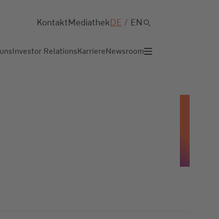
Kontakt
Mediathek
DE
/
EN
 uns
Investor Relations
Karriere
Newsroom