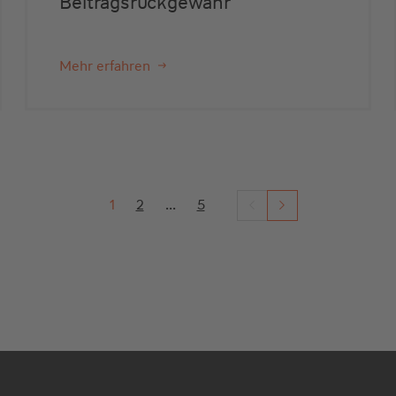
Beitragsrückgewähr
Mehr erfahren
1
2
...
5