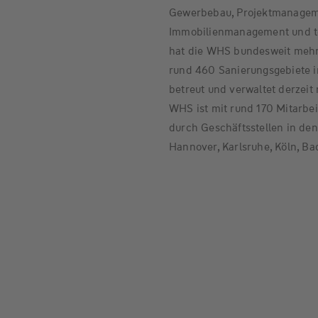
Gewerbebau, Projektmanageme
Immobilienmanagement und te
hat die WHS bundesweit mehr 
rund 460 Sanierungsgebiete 
betreut und verwaltet derzei
WHS ist mit rund 170 Mitarbe
durch Geschäftsstellen in de
Hannover, Karlsruhe, Köln, B