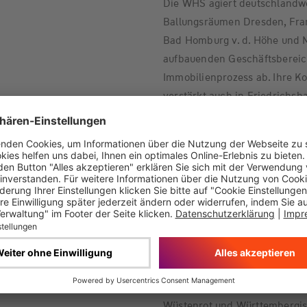
Die WHS agiert deutschlandwe
Ballungsräumen Dresden, Fran
Bad Homburg v. d. Höhe und M
aufbauenden Geschäftsbereic
Immobilienprozess ab. Ihre 
verstärkt auch in Friedrichs
„Die Bodenseeregion ist ein 
Ambitionen und bietet damit 
Standort zu wachsen“, fügt vo
Kornwestheim, 28. September
Die W&W-Gruppe
1999 aus dem Zusammenschlu
Wüstenrot und Württembergisc