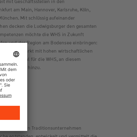
it mit Geschäftsstellen in den
kfurt am Main, Hannover, Karlsruhe, Köln,
ünchen. Mit schlüssig aufeinander
hen decken die Ludwigsburger den gesamten
Kompetenzen möchte die WHS in Zukunft
hafen und der Region am Bodensee einbringen:
Wachstumsmarkt mit hohen wirtschaftlichen
auch Potenzial für die WHS, an diesem
n Kolzenberg hinzu.
 2023
ss der beiden Traditionsunternehmen
he entstanden, entwickelt und vermittelt die