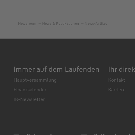
Newsroom
News & Publikationen
News-Artikel
Immer auf dem Laufenden
Ihr dire
Hauptversammlung
Kontakt
Finanzkalender
Karriere
IR-Newsletter