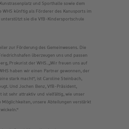
 Kunstrasenplatz und Sporthalle sowie dem
e WHS künftig als Förderer des Kanusports im
 unterstützt sie die VfB-Kindersportschule
feiler zur Förderung des Gemeinwesens. Die
 Friedrichshafen überzeugen uns und passen
berg, Prokurist der WHS. „Wir freuen uns auf
 WHS haben wir einen Partner gewonnen, der
eine stark macht“, ist Caroline Steinbach,
ugt. Und Jochen Benz, VfB-Präsident,
ist sehr attraktiv und vielfältig, wie unser
le Möglichkeiten, unsere Abteilungen verstärkt
wickeln.“