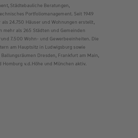
nt, Städtebauliche Beratungen,
chnisches Portfoliomanagement. Seit 1949
als 24.750 Häuser und Wohnungen erstellt,
in mehr als 265 Städten und Gemeinden
t rund 7.500 Wohn- und Gewerbeeinheiten. Die
itern am Hauptsitz in Ludwigsburg sowie
n Ballungsräumen Dresden, Frankfurt am Main,
ad Homburg v.d.Höhe und München aktiv.