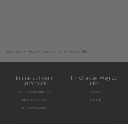
Newsroom
News & Publikationen
News-Artikel
Immer auf dem
Ihr direkter Weg zu
Laufenden
uns
Hauptversammlung
Kontakt
Finanzkalender
Karriere
IR-Newsletter