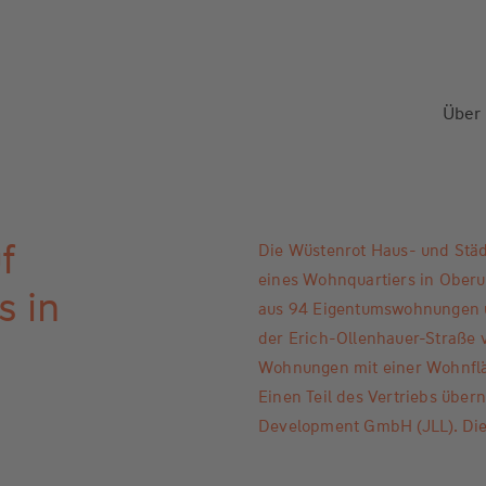
Über
f
Die Wüstenrot Haus- und Stä
eines Wohnquartiers in Oberu
s in
aus 94 Eigentumswohnungen u
der Erich-Ollenhauer-Straße v
Wohnungen mit einer Wohnflä
Einen Teil des Vertriebs über
Development GmbH (JLL). Die F