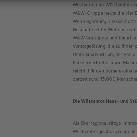
Wüstenrot und Württembergisc
W&W-Gruppe heute die vier B
Wohneigentum, Risikoschutz u
Geschäftsfelder Wohnen und Ve
W&W brandpool und bietet au
Vorsorgelösung, die zu ihnen
Omnikanalvertrieb, der von e
Partnervertriebe sowie Maklera
reicht. Für den börsennotiert
derzeit rund 13.000 Mensche
Die Wüstenrot Haus- und S
Als überregional tätige Immob
Württembergische-Gruppe lie