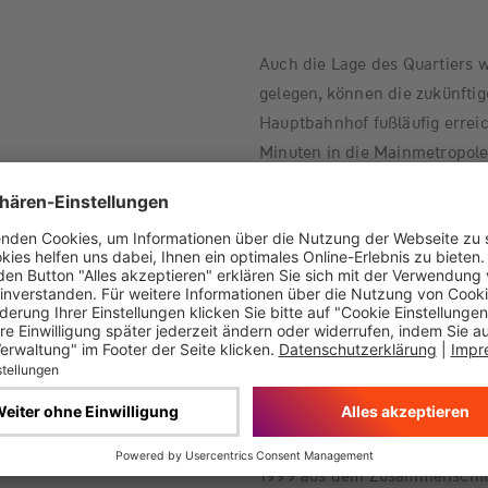
Auch die Lage des Quartiers 
gelegen, können die zukünft
Hauptbahnhof fußläufig errei
Minuten in die Mainmetropol
Weitere Informationen finden
www.whs-oberursel.de.
Ludwigsburg, 15. November 2
Die W&W-Gruppe
1999 aus dem Zusammenschlu