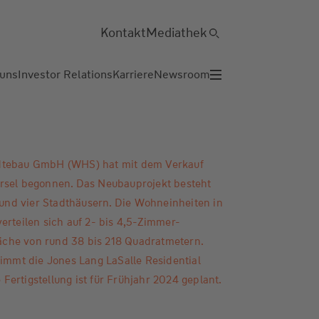
Kontakt
Mediathek
 uns
Investor Relations
Karriere
Newsroom
dtebau GmbH (WHS) hat mit dem Verkauf
rsel begonnen. Das Neubauprojekt besteht
nd vier Stadthäusern. Die Wohneinheiten in
erteilen sich auf 2- bis 4,5-Zimmer-
che von rund 38 bis 218 Quadratmetern.
nimmt die Jones Lang LaSalle Residential
ertigstellung ist für Frühjahr 2024 geplant.