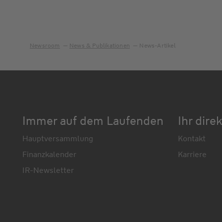
Newsroom
News & Publikationen
News-Artikel
Immer auf dem Laufenden
Ihr dire
Hauptversammlung
Kontakt
Finanzkalender
Karriere
IR-Newsletter