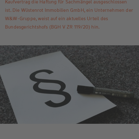
Kaufvertrag die Haftung für Sachmängel ausgeschlossen
ist. Die Wüstenrot Immobilien GmbH, ein Unternehmen der
W&W-Gruppe, weist auf ein aktuelles Urteil des
Bundesgerichtshofs (BGH V ZR 119/20) hin.