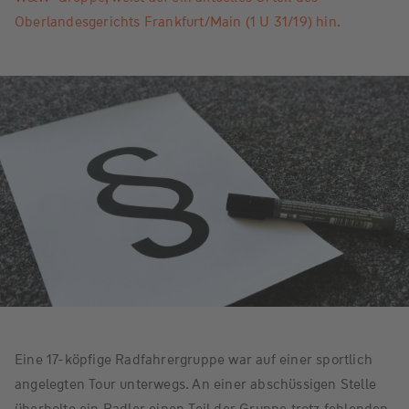
Oberlandesgerichts Frankfurt/Main (1 U 31/19) hin.
Eine 17-köpfige Radfahrergruppe war auf einer sportlich
angelegten Tour unterwegs. An einer abschüssigen Stelle
überholte ein Radler einen Teil der Gruppe trotz fehlenden