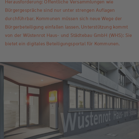
Herausforderung: Öffentliche Versammlungen wie
Bürgergespräche sind nur unter strengen Auflagen
durchführbar. Kommunen müssen sich neue Wege der
Bürgerbeteiligung einfallen lassen. Unterstützung kommt
von der Wüstenrot Haus- und Städtebau GmbH (WHS): Sie
bietet ein digitales Beteiligungsportal für Kommunen.