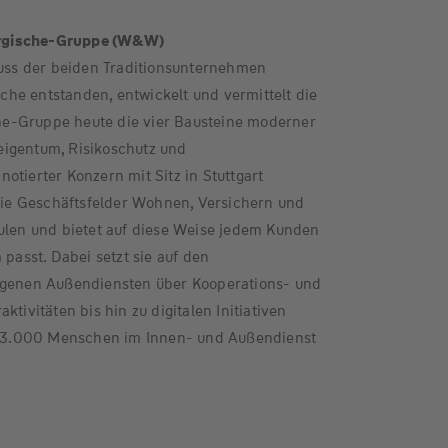
rgische-Gruppe (W&W)
ss der beiden Traditionsunternehmen
he entstanden, entwickelt und vermittelt die
e-Gruppe heute die vier Bausteine moderner
igentum, Risikoschutz und
otierter Konzern mit Sitz in Stuttgart
e Geschäftsfelder Wohnen, Versichern und
äulen und bietet auf diese Weise jedem Kunden
 passt. Dabei setzt sie auf den
igenen Außendiensten über Kooperations- und
ktivitäten bis hin zu digitalen Initiativen
d 13.000 Menschen im Innen- und Außendienst