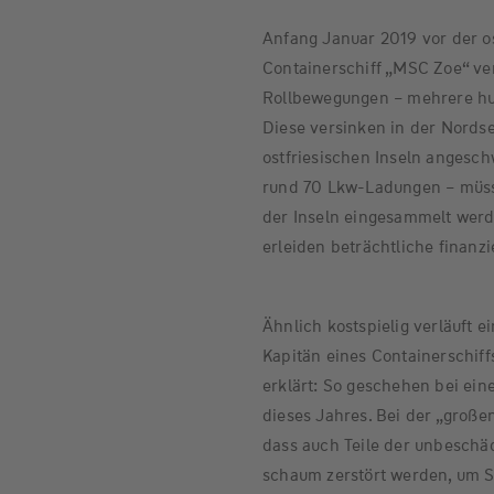
Anfang Januar 2019 vor der o
Containerschiff „MSC Zoe“ ver
Rollbewegungen – mehrere hun
Diese versinken in der Nords
ostfriesischen Inseln angesc
rund 70 Lkw-Ladungen – müss
der Inseln eingesammelt werd
erleiden beträchtliche finanzi
Ähnlich kostspielig verläuft e
Kapitän eines Containerschiffs
erklärt: So geschehen bei ein
dieses Jahres. Bei der „groß
dass auch Teile der unbeschä
schaum zerstört werden, um S