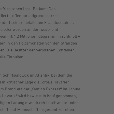
stfriesischen Insel Borkum: Das
liert – offenbar aufgrund starker
dert seiner metallenen Frachtcontainer.
ee oder werden an den west- und
hwemmt. 1,2 Millionen Kilogramm Frachtmüll –
en in den Folgemonaten von den Stränden
en. Die Besitzer der verlorenen Container
elle Einbußen.
in Schiffsunglück im Atlantik, bei dem der
 in kritischer Lage die „große Havarie“
em Brand auf der „Yantian Express“ im Januar
en Havarie“ wird bewusst in Kauf genommen,
digten Ladung etwa durch Löschwasser oder -
chiff und Mannschaft insgesamt zu retten.