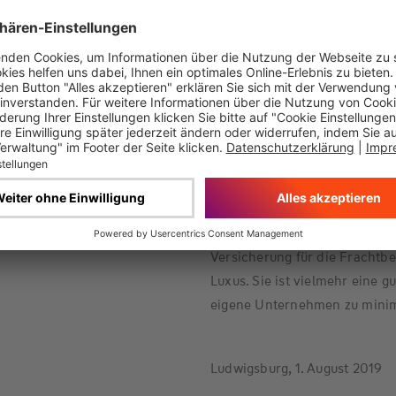
versichert.
Auch Ausstellungen und Messe
Unternehmens sind weltweit 
100.000 Euro mitversichert. 
dem Firmenumsatz und nicht 
einfache Berechnung ist so sic
Mit Blick auf denkbare Verlus
Versicherung für die Frachtbe
Luxus. Sie ist vielmehr eine g
eigene Unternehmen zu minim
Ludwigsburg, 1. August 2019