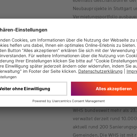
ebenfalls Geschäftsführer d
Neubauprojekte in Stuttgart u
Vermietungsportfolio ausbaue
Ludwigsburg, 22. Januar 2019
Wüstenrot Haus- und Städt
Die Wüstenrot Haus- und Stä
Tochterunternehmen des Vors
Württembergische. Als überreg
Unternehmensgruppe liegen i
Städtebau, Wohnungsbau und 
WHS bundesweit mehr als 23.
verwaltet derzeit rund 10.0
aktuell rund 200 Sanierungsge
Gemeinden. Die WHS ist mit r