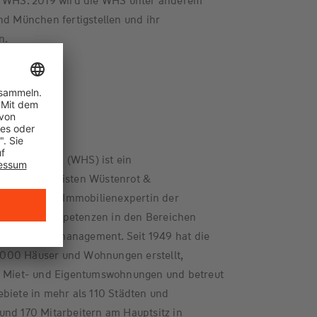
er WHS. 2019 wird die WHS unter anderem
nd München fertigstellen und ihr
n.
ebau GmbH
dtebau GmbH (WHS) ist ein
orge-Spezialisten Wüstenrot &
ional tätige Immobilienexpertin der
hre Kernkompetenzen in den Bereichen
Immobilienmanagement. Seit 1949 hat die
000 Häuser und Wohnungen erstellt,
00 Miet- und Eigentumswohnungen und betreut
biete in mehr als 110 Städten und
und 170 Mitarbeitern am Hauptsitz in