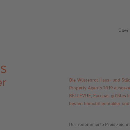
Über
HS
er
Die Wüstenrot Haus- und Städt
Property Agents 2019 ausgezei
BELLEVUE, Europas größtes Im
besten Immobilienmakler und 
Der renommierte Preis zeich