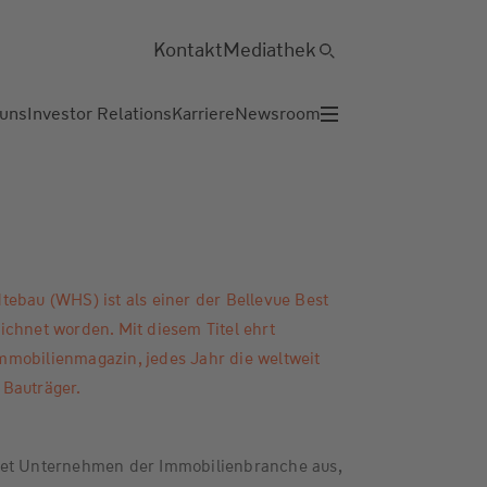
Kontakt
Mediathek
 uns
Investor Relations
Karriere
Newsroom
ebau (WHS) ist als einer der Bellevue Best
chnet worden. Mit diesem Titel ehrt
mobilienmagazin, jedes Jahr die weltweit
Bauträger.
net Unternehmen der Immobilienbranche aus,