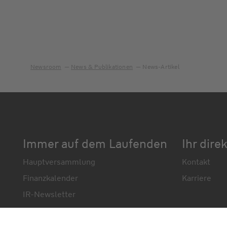
Newsroom
News & Publikationen
News-Artikel
Immer auf dem Laufenden
Ihr dire
Hauptversammlung
Kontakt
Finanzkalender
Karriere
IR-Newsletter