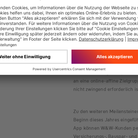
Der Start von NIST ist ein wei
Gruppe bei digitalen Initiativ
bekanntgegebenen Investitio
und die Württembergische vor 
Online-Angebote und -Service
die neue Digitalmarke „Adam 
Start. Kunden können über di
Basisprodukte abschließen. Der
Makler und Vergleichsportale.
an eine online-affine Zielgrup
nicht zwingend erforderlich is
Zu den weiteren Meilensteinen
Beginn dieses Jahres eingefüh
App können W&W-Kunden per 
Versicherungs-, Bauspar- und