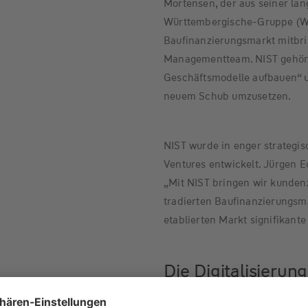
Mortensen, der aus seiner lan
Württembergische-Gruppe (W
Baufinanzierungsmarkt mitbri
Managementteam. NIST gehör
Geschäftsmodelle aufbauen“ un
neuem Schub umzusetzen.
NIST wurde in enger strategi
Ventures entwickelt. Jürgen Ec
„Mit NIST bringen wir kundenz
tradierten Baufinanzierungsma
etablierten Markt signifikant
Die Digitalisierun