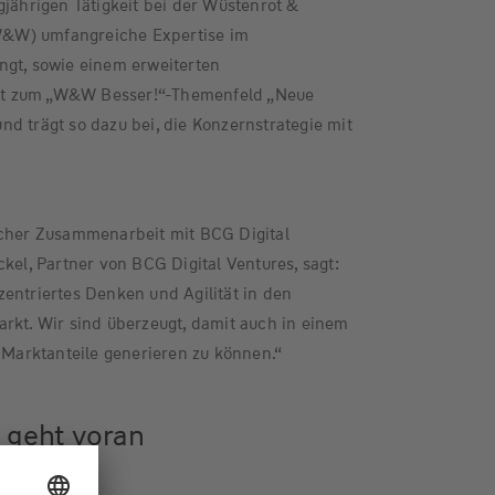
gjährigen Tätigkeit bei der Wüstenrot &
&W) umfangreiche Expertise im
ngt, sowie einem erweiterten
t zum „W&W Besser!“-Themenfeld „Neue
d trägt so dazu bei, die Konzernstrategie mit
scher Zusammenarbeit mit BCG Digital
kel, Partner von BCG Digital Ventures, sagt:
entriertes Denken und Agilität in den
rkt. Wir sind überzeugt, damit auch in einem
e Marktanteile generieren zu können.“
g geht voran