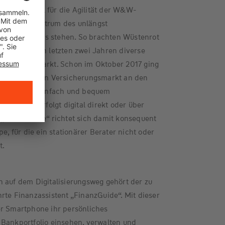
teres Beispiel für die Agilität der W&W-
en, die im Zentrum des unlängst
nsprogrammes stehen. So brachten Wüstenrot
allem in den letzten zwei Jahren diverse
s auf den Markt. Schon im Oktober 2017 ging
Riese“ für den Versicherungsmarkt an den
e Plattform einfach und bequem
 Vertrieb erfolgt digital direkt oder über
 „Adam Riese“ richtet sich damit konsequent
pe, für die ein stationärer Berater nicht oder
t.
 auf dem Digitalisierungsweg gehört der zu
rte Finanzassistent „FinanzGuide“. Mit dieser
Smartphone ihr persönliches
 Bankportfolio einsehen, verwalten und