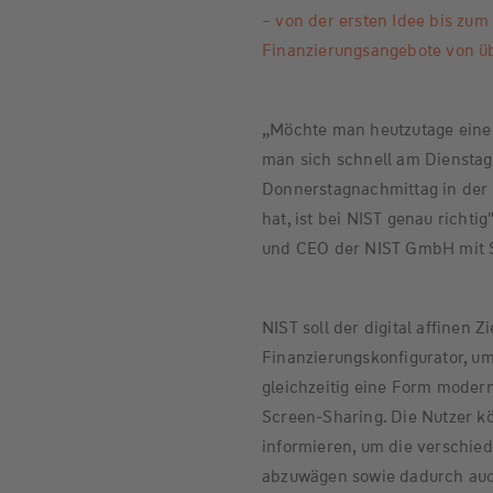
– von der ersten Idee bis zum
Finanzierungsangebote von üb
„Möchte man heutzutage eine 
man sich schnell am Dienstagv
Donnerstagnachmittag in der 
hat, ist bei NIST genau richti
und CEO der NIST GmbH mit Si
NIST soll der digital affinen Z
Finanzierungskonfigurator, um 
gleichzeitig eine Form moder
Screen-Sharing. Die Nutzer k
informieren, um die verschie
abzuwägen sowie dadurch auc