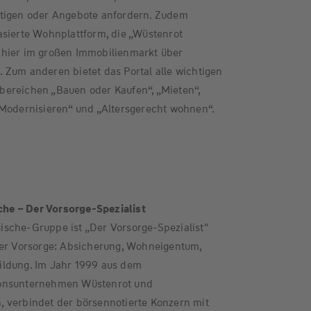
ätigen oder Angebote anfordern. Zudem
asierte Wohnplattform, die „Wüstenrot
 hier im großen Immobilienmarkt über
 Zum anderen bietet das Portal alle wichtigen
ereichen „Bauen oder Kaufen“, „Mieten“,
„Modernisieren“ und „Altersgerecht wohnen“.
e – Der Vorsorge-Spezialist
sche-Gruppe ist „Der Vorsorge-Spezialist"
ner Vorsorge: Absicherung, Wohneigentum,
ildung. Im Jahr 1999 aus dem
ionsunternehmen Wüstenrot und
 verbindet der börsennotierte Konzern mit