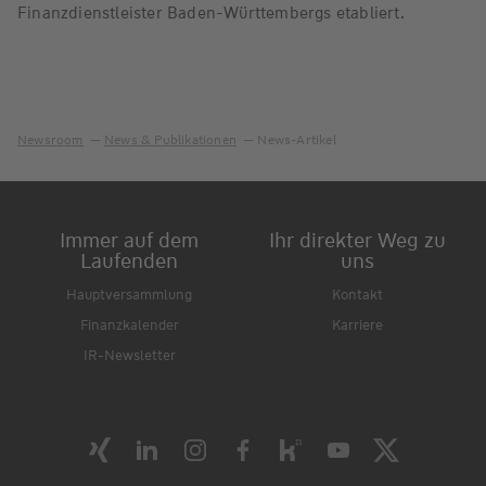
Finanzdienstleister Baden-Württembergs etabliert.
Newsroom
News & Publikationen
News-Artikel
Immer auf dem
Ihr direkter Weg zu
Laufenden
uns
Hauptversammlung
Kontakt
Finanzkalender
Karriere
IR-Newsletter