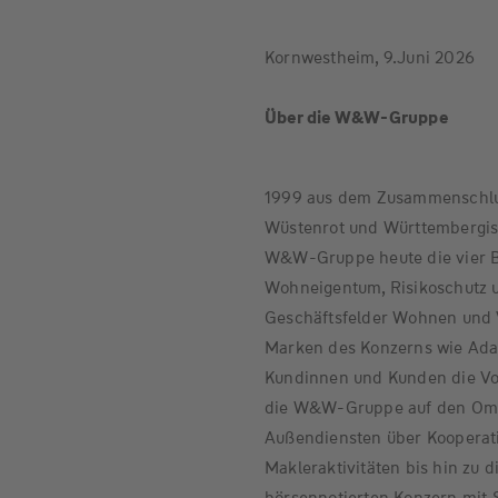
Kornwestheim, 9.Juni 2026
Über die W&W-Gruppe
1999 aus dem Zusammenschlu
Wüstenrot und Württembergisc
W&W-Gruppe heute die vier B
Wohneigentum, Risikoschutz u
Geschäftsfelder Wohnen und Ve
Marken des Konzerns wie Adam
Kundinnen und Kunden die Vors
die W&W-Gruppe auf den Omni
Außendiensten über Kooperati
Makleraktivitäten bis hin zu di
börsennotierten Konzern mit S