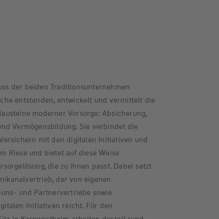
ss der beiden Traditionsunternehmen
he entstanden, entwickelt und vermittelt die
austeine moderner Vorsorge: Absicherung,
nd Vermögensbildung. Sie verbindet die
rsichern mit den digitalen Initiativen und
 Riese und bietet auf diese Weise
orgelösung, die zu ihnen passt. Dabei setzt
kanalvertrieb, der von eigenen
ons- und Partnervertriebe sowie
gitalen Initiativen reicht. Für den
itz in Kornwestheim arbeiten derzeit rund