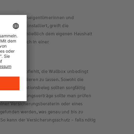
oder Wohnungseigentümerinnen und
ne Wallbox installiert, greift die
die Box ausschließlich dem eigenen Haushalt
manschluss auch in einer
hützt.
ergische empfiehlt, die Wallbox unbedingt
etrieb installieren zu lassen. Sowohl die
der Installationsbeleg sollten sorgfältig
e Versicherungsverträge sollte man prüfen
einer Versicherungsberaterin oder eines
gefunden werden, was genau und bis zu
 So kann der Versicherungsschutz – falls nötig