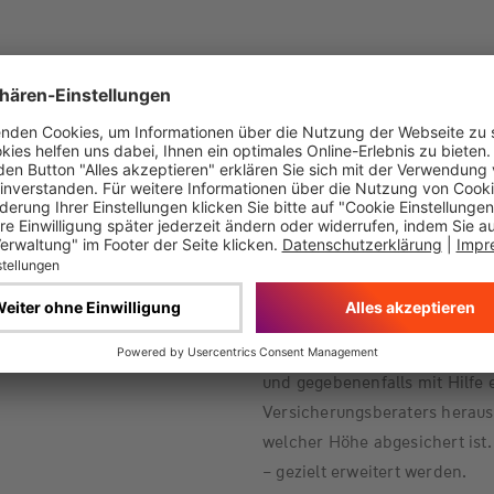
Für Mieterinnen und Mieter 
Wohnungseigentümer gilt: Ist ei
Hausratversicherung, sofern 
dient. So ist der private Stro
Gemeinschaftstiefgarage gesc
Wichtige Tipps: Die Württemb
von einem zertifizierten Fachb
Rechnung der Wallbox als auch 
aufbewahrt werden. Bestehend
und gegebenenfalls mit Hilfe 
Versicherungsberaters heraus
welcher Höhe abgesichert ist.
– gezielt erweitert werden.