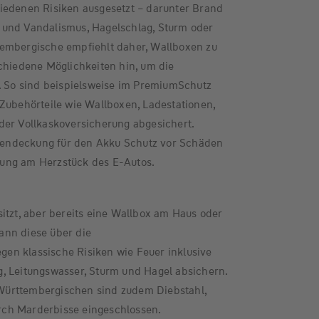
iedenen Risiken ausgesetzt – darunter Brand
und Vandalismus, Hagelschlag, Sturm oder
embergische empfiehlt daher, Wallboxen zu
chiedene Möglichkeiten hin, um die
n. So sind beispielsweise im PremiumSchutz
Zubehörteile wie Wallboxen, Ladestationen,
der Vollkaskoversicherung abgesichert.
ahrendeckung für den Akku Schutz vor Schäden
ung am Herzstück des E-Autos.
itzt, aber bereits eine Wallbox am Haus oder
kann diese über die
n klassische Risiken wie Feuer inklusive
, Leitungswasser, Sturm und Hagel absichern.
ürttembergischen sind zudem Diebstahl,
ch Marderbisse eingeschlossen.