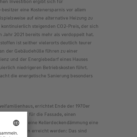
en Investition ergibt sich für
besitzer eine Kostenersparnis vor allem
eispielsweise auf eine alternative Heizung zu
 kontinuierlich steigenden CO2-Preis, der sich
m Jahr 2021 bereits mehr als verdoppelt hat.
toffen ist seither vielerorts deutlich teurer
 der Gebäudehülle führen zu einer
zienz und der Energiebedarf eines Hauses
uierlich niedrigeren Betriebskosten führt.
macht die energetische Sanierung besonders
weifamilienhaus, errichtet Ende der 1970er
lwärmeschutz für die Fassade, einen
erglasung und eine Kellerdeckendämmung eine
 Energiekosten erreicht werden: Das sind