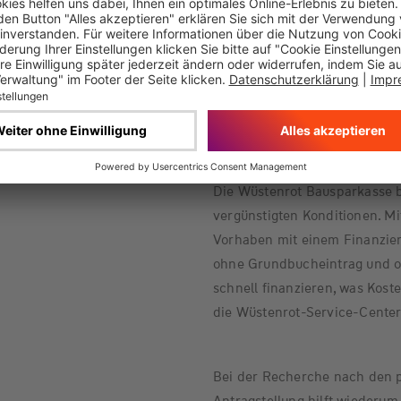
knapp 2.300 Euro jedes Jahr. 
von rund 80.000 Euro für di
Euro durch Förderung abgedec
facto von den Immobilienbesi
investieren mit der energetis
den Werterhalt ihrer Immobili
Die Wüstenrot Bausparkasse 
vergünstigten Konditionen. M
Vorhaben mit einem Finanzie
ohne Grundbucheintrag und o
schnell finanzieren, was Kost
die Wüstenrot-Service-Center
Bei der Recherche nach den p
Antragstellung hilft wiederum