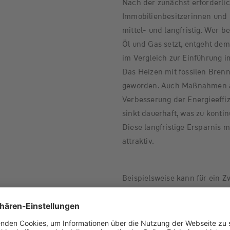
Nach der zunächst erforderlich
Immobilienbesitzerinnen und -
mittel- und langfristig. Wer b
Öl und Gas setzt, entgeht dem
im Vergleich zur Einführung i
Das Heizen mit fossilen Brenns
geworden. Auch Maßnahmen an
Verbesserung der Energieeffi
sinkt dauerhaft, was zu kontin
Diese langfristige Ersparnis 
attraktiv.
Beispielsweise kann für ein Z
Jahre, durch einen neuen Vol
Fenstertausch mit Dreifachv
Ersparnis von 40 Prozent der