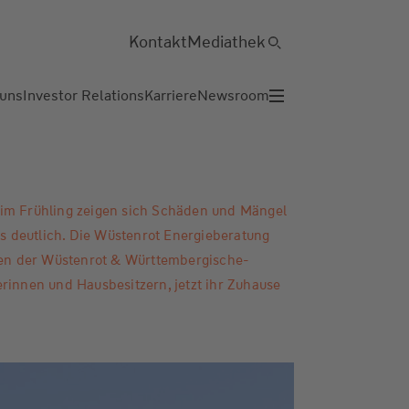
Kontakt
Mediathek
 uns
Investor Relations
Karriere
Newsroom
im Frühling zeigen sich Schäden und Mängel
 deutlich. Die Wüstenrot Energieberatung
n der Wüstenrot & Württembergische-
rinnen und Hausbesitzern, jetzt ihr Zuhause