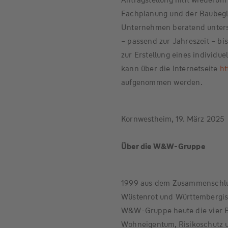
Fachplanung und der Baubeg
Unternehmen beratend unterst
– passend zur Jahreszeit – bi
zur Erstellung eines individu
kann über die Internetseite
ht
aufgenommen werden.
Kornwestheim, 19. März 2025
Über die W&W-Gruppe
1999 aus dem Zusammenschlu
Wüstenrot und Württembergisc
W&W-Gruppe heute die vier B
Wohneigentum, Risikoschutz u