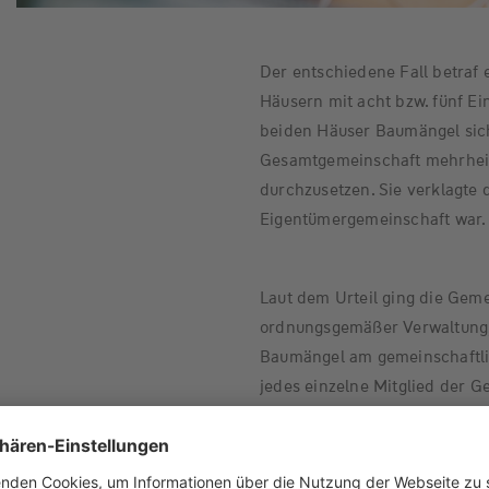
Der entschiedene Fall betraf 
Häusern mit acht bzw. fünf E
beiden Häuser Baumängel sich
Gesamtgemeinschaft mehrheit
durchzusetzen. Sie verklagte d
Eigentümergemeinschaft war.
Laut dem Urteil ging die Geme
ordnungsgemäßer Verwaltung,
Baumängel am gemeinschaftlic
jedes einzelne Mitglied der 
Baumängel zunächst nur an ei
die Gesamtgemeinschaft für 
machen. Dies gelte auch dan