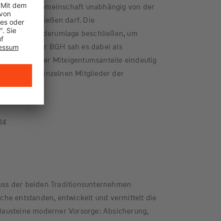
ss jede Hausgemeinschaft unabhängig von der
eiten beschließen darf. Die
uch eine Sonderumlage beschließen, um
nanzieren. Der BGH sah es dabei als
Verhältnis der Miteigentumsanteile eindeutig
rag auf die einzelnen Mitglieder der
24
ss der beiden Traditionsunternehmen
he entstanden, entwickelt und vermittelt die
austeine moderner Vorsorge: Absicherung,