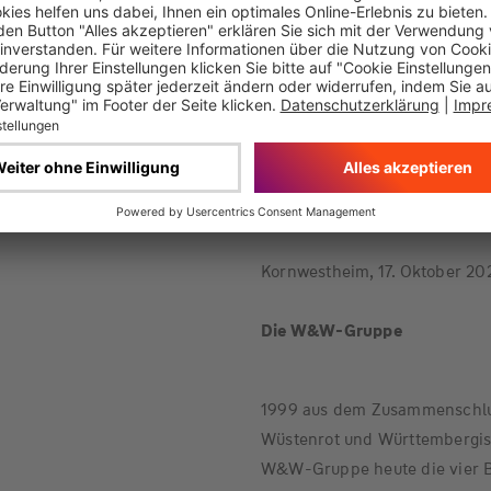
konkreten Fall – vorsehe, da
anderen über ihre Angelegenh
Gesamtgemeinschaft durfte a
damit die Prozesskosten zu fi
ausreichend an, dass aus dem 
zu errechnen war, welcher Bet
Gemeinschaft entfällt.
Kornwestheim, 17. Oktober 20
Die W&W-Gruppe
1999 aus dem Zusammenschlu
Wüstenrot und Württembergisc
W&W-Gruppe heute die vier B