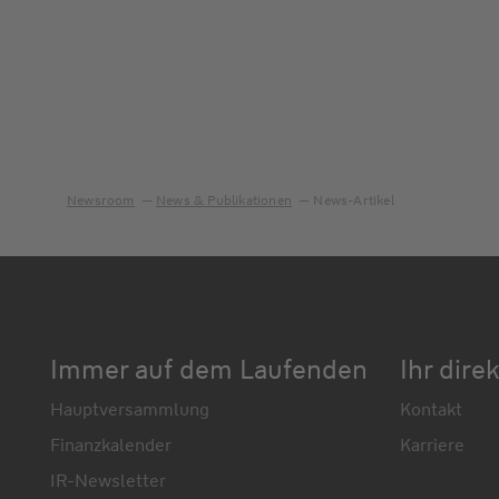
Newsroom
News & Publikationen
News-Artikel
Immer auf dem Laufenden
Ihr dire
Hauptversammlung
Kontakt
Finanzkalender
Karriere
IR-Newsletter