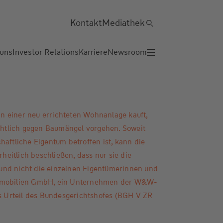
Kontakt
Mediathek
 uns
Investor Relations
Karriere
Newsroom
 einer neu errichteten Wohnanlage kauft,
ichtlich gegen Baumängel vorgehen. Soweit
haftliche Eigentum betroffen ist, kann die
eitlich beschließen, dass nur sie die
und nicht die einzelnen Eigentümerinnen und
Immobilien GmbH, ein Unternehmen der W&W-
es Urteil des Bundesgerichtshofes (BGH V ZR