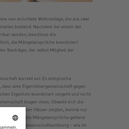
eine neu errichtete Wohnanlage, die aus zwei
inheiten bestand. Nachdem bei einem der
tbar wurden, beschloss die
lich, die Mängelansprüche koordiniert
en Bauträger, der selbst Mitglied der
inschaft korrekt vor. Es entspreche
 dass eine Eigentümergemeinschaft gegen
hen Eigentum koordiniert vorgeht und nicht
Gemeinschaft klagen muss. Obwohl sich die
nem der beiden Häuser zeigten, konnte nur
beide Häuser die Mängelansprüche geltend
n, wenn die Gemeinschaftsordnung – wie im