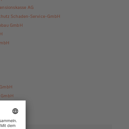
Pensionskasse AG
chutz Schaden-Service-GmbH
tebau GmbH
bH
GmbH
s GmbH
g GmbH