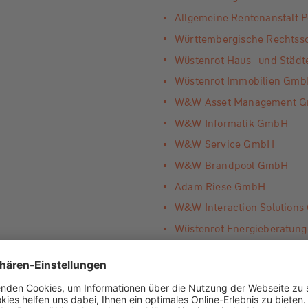
Allgemeine Rentenanstalt 
Württembergische Rechtss
Wüstenrot Haus- und Städ
Wüstenrot Immobilien Gm
W&W Asset Management 
W&W Informatik GmbH
W&W Service GmbH
W&W Brandpool GmbH
Adam Riese GmbH
W&W Interaction Solution
Wüstenrot Energieberatun