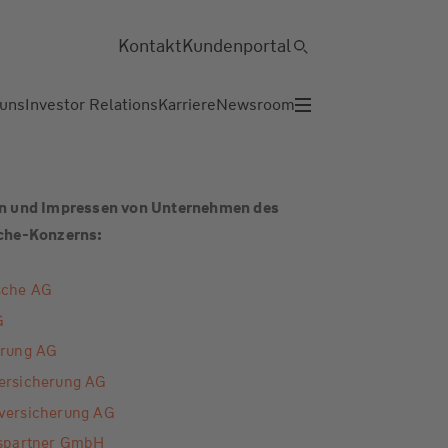
Kontakt
Kundenportal
 uns
Investor Relations
Karriere
Newsroom
ften und Impressen von Unternehmen des
che-Konzerns:
sche AG
G
erung AG
ersicherung AG
versicherung AG
bspartner GmbH