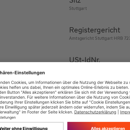
Stuttgart
Registergericht
Amtsgericht Stuttgart HRB 7
USt-IdNr.
DE 230996646