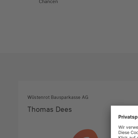
Chancen
Wüstenrot Bausparkasse AG
Thomas Dees