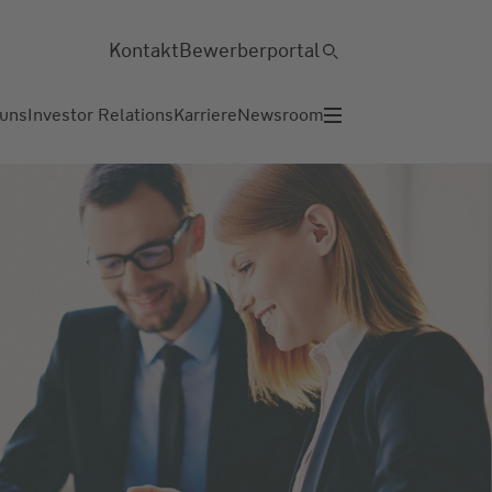
Kontakt
Bewerberportal
 uns
Investor Relations
Karriere
Newsroom