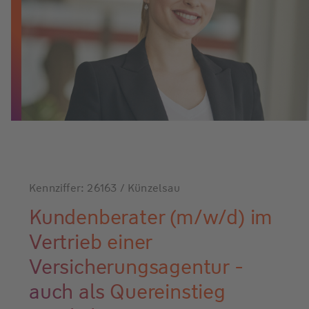
Kennziffer: 26163 / Künzelsau
Kundenberater (m/w/d) im
Vertrieb einer
Versicherungsagentur -
auch als Quereinstieg