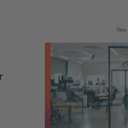
Über
r