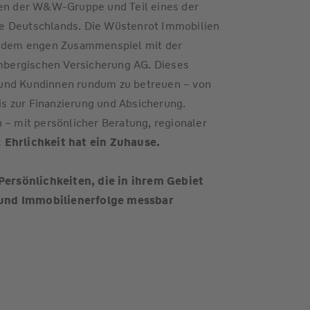
n der W&W-Gruppe und Teil eines der
e Deutschlands. Die Wüstenrot Immobilien
nd dem engen Zusammenspiel mit der
bergischen Versicherung AG. Dieses
 und Kundinnen rundum zu betreuen – von
s zur Finanzierung und Absicherung.
 – mit persönlicher Beratung, regionaler
:
Ehrlichkeit hat ein Zuhause.
rsönlichkeiten, die in ihrem Gebiet
 und Immobilienerfolge messbar