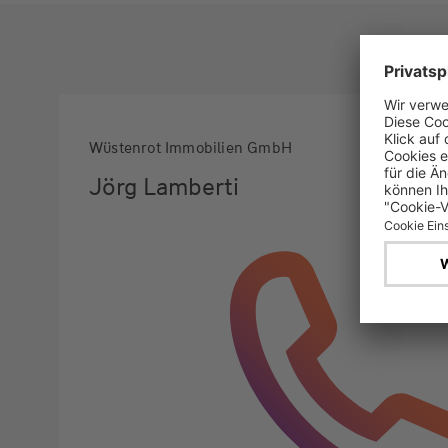
Wüstenrot Immobilien GmbH
Jörg Lamberti