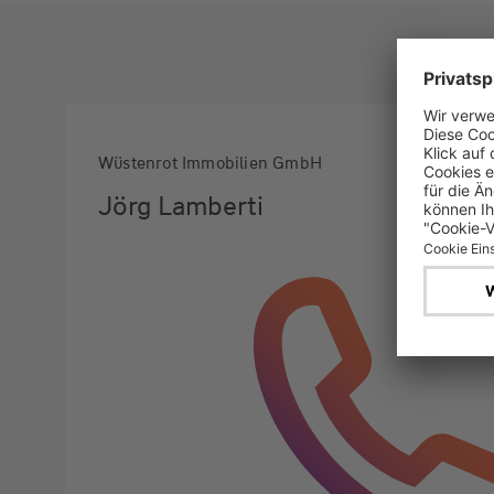
Wüstenrot Immobilien GmbH
Jörg Lamberti