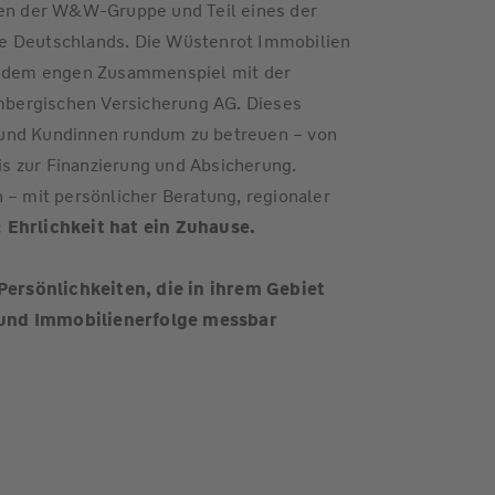
n der W&W-Gruppe und Teil eines der
e Deutschlands. Die Wüstenrot Immobilien
nd dem engen Zusammenspiel mit der
bergischen Versicherung AG. Dieses
 und Kundinnen rundum zu betreuen – von
s zur Finanzierung und Absicherung.
 – mit persönlicher Beratung, regionaler
:
Ehrlichkeit hat ein Zuhause.
rsönlichkeiten, die in ihrem Gebiet
 und Immobilienerfolge messbar