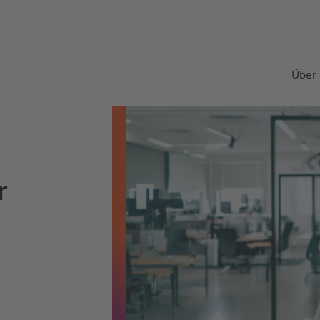
Über
r