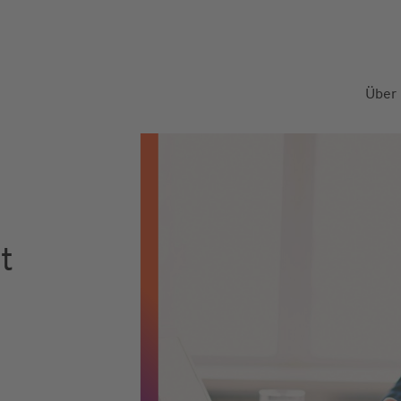
Über
t