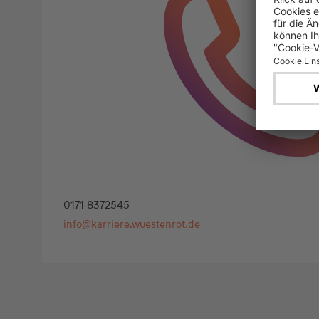
0171 8372545
info@karriere.wuestenrot.de