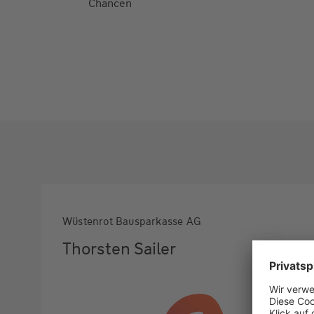
Chancen
Wüstenrot Bausparkasse AG
Thorsten Sailer