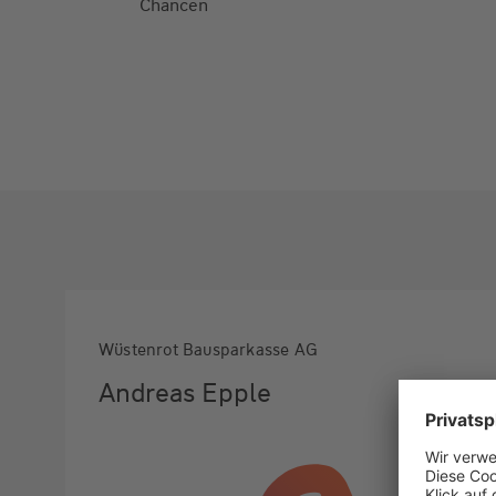
Chancen
Wüstenrot Bausparkasse AG
Andreas Epple