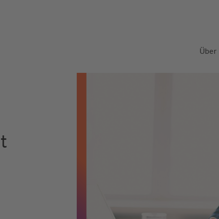
Über
t