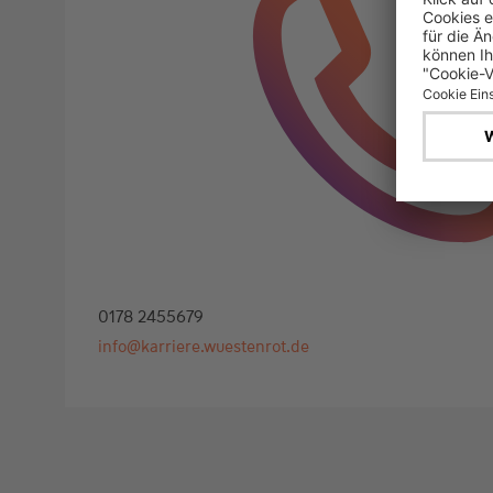
0178 2455679
info@karriere.wuestenrot.de