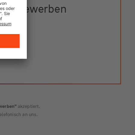
etzt bewerben
ewerben"
akzeptiert.
elefonisch an uns.