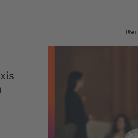
Über
xis
n