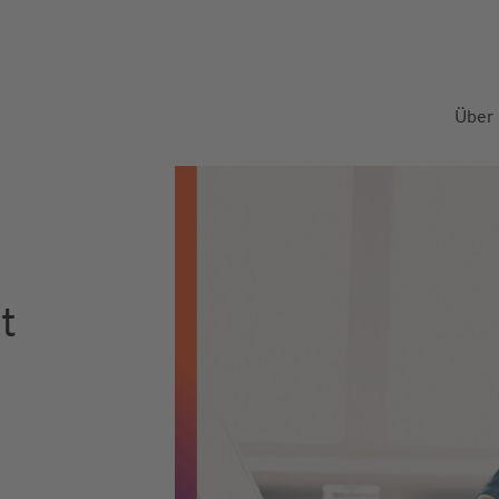
Über
t