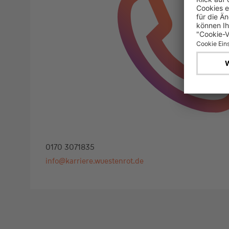
0170 3071835
info@karriere.wuestenrot.de