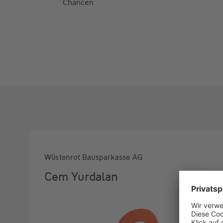
Chancen
Wüstenrot Bausparkasse AG
Cem Yurdalan