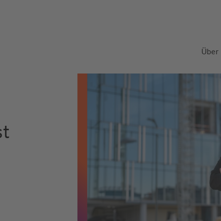
Über
st