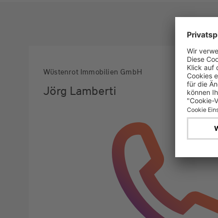
Wüstenrot Immobilien GmbH
Jörg Lamberti