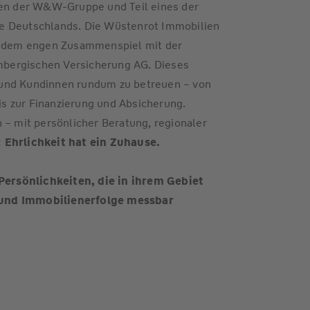
n der W&W-Gruppe und Teil eines der
e Deutschlands. Die Wüstenrot Immobilien
nd dem engen Zusammenspiel mit der
bergischen Versicherung AG. Dieses
 und Kundinnen rundum zu betreuen – von
s zur Finanzierung und Absicherung.
 – mit persönlicher Beratung, regionaler
:
Ehrlichkeit hat ein Zuhause.
rsönlichkeiten, die in ihrem Gebiet
 und Immobilienerfolge messbar