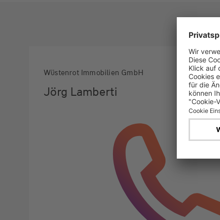
Wüstenrot Immobilien GmbH
Jörg Lamberti