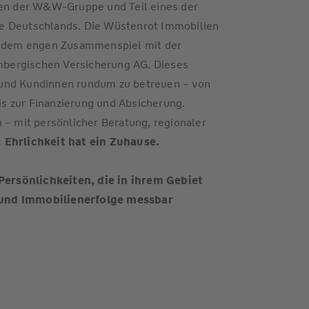
n der W&W-Gruppe und Teil eines der
e Deutschlands. Die Wüstenrot Immobilien
nd dem engen Zusammenspiel mit der
bergischen Versicherung AG. Dieses
 und Kundinnen rundum zu betreuen – von
s zur Finanzierung und Absicherung.
 – mit persönlicher Beratung, regionaler
:
Ehrlichkeit hat ein Zuhause.
rsönlichkeiten, die in ihrem Gebiet
 und Immobilienerfolge messbar