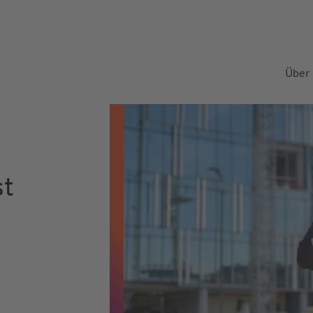
Über
st