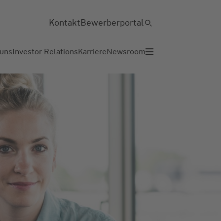
Kontakt
Bewerberportal
 uns
Investor Relations
Karriere
Newsroom