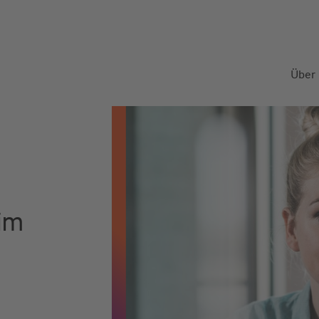
Über
im