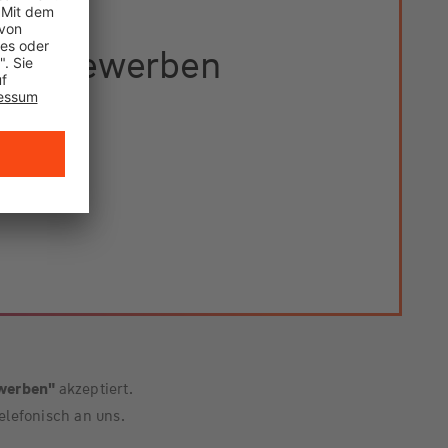
etzt bewerben
ewerben"
akzeptiert.
elefonisch an uns.