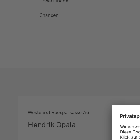
Erwartungen
Chancen
Wüstenrot Bausparkasse AG
Hendrik Opala