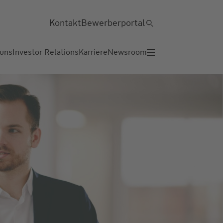
Kontakt
Bewerberportal
 uns
Investor Relations
Karriere
Newsroom