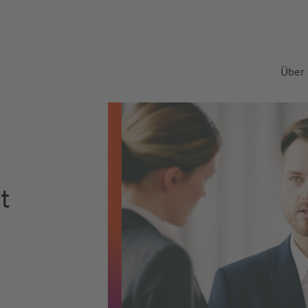
Über
t