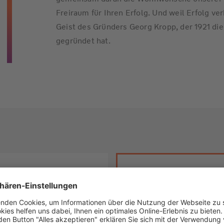
Freiraum für Ihren Erfolg. Und weil Erfolg v
Geist des Gründers Georg Kropp, der 1921 d
gegründet hat.