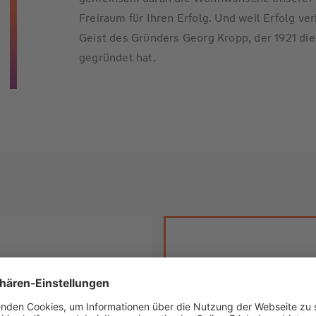
Freiraum für Ihren Erfolg. Und weil Erfolg v
Geist des Gründers Georg Kropp, der 1921 d
gegründet hat.