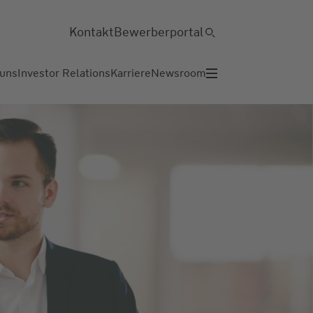
Kontakt
Bewerberportal
 uns
Investor Relations
Karriere
Newsroom