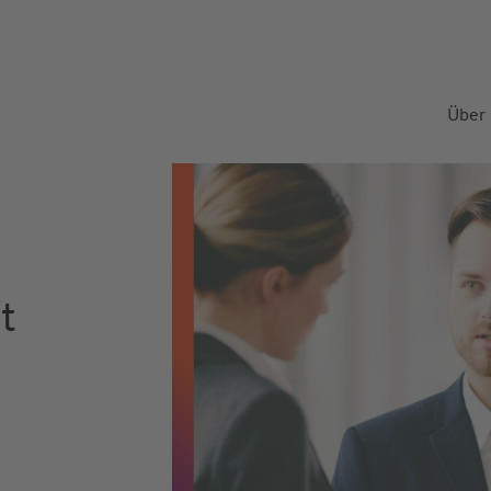
Über
t