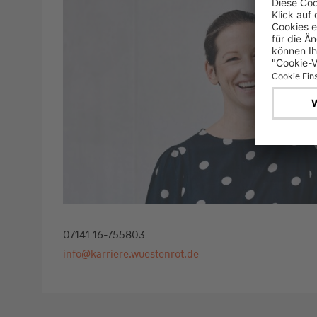
07141 16-755803
info@karriere.wuestenrot.de