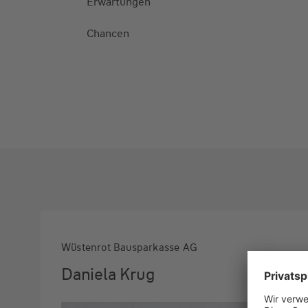
Erwartungen
Chancen
Wüstenrot Bausparkasse AG
Daniela Krug