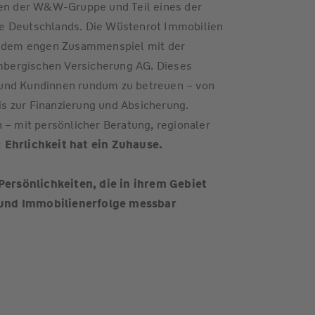
n der W&W-Gruppe und Teil eines der
e Deutschlands. Die Wüstenrot Immobilien
nd dem engen Zusammenspiel mit der
bergischen Versicherung AG. Dieses
 und Kundinnen rundum zu betreuen – von
s zur Finanzierung und Absicherung.
 – mit persönlicher Beratung, regionaler
:
Ehrlichkeit hat ein Zuhause.
rsönlichkeiten, die in ihrem Gebiet
 und Immobilienerfolge messbar