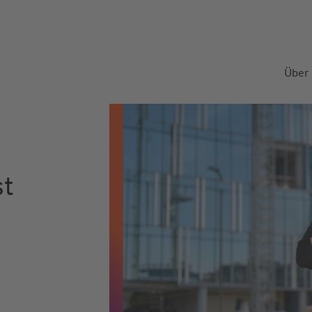
Über
st