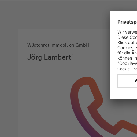
Wüstenrot Immobilien GmbH
Jörg Lamberti