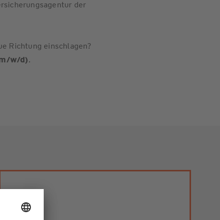
ersicherungsagentur der
eue Richtung einschlagen?
(m/w/d)
.