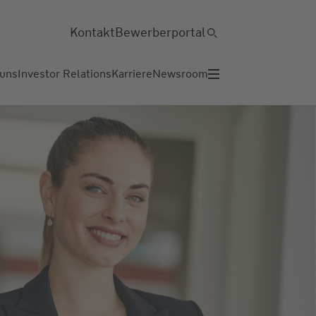
Kontakt
Bewerberportal
 uns
Investor Relations
Karriere
Newsroom