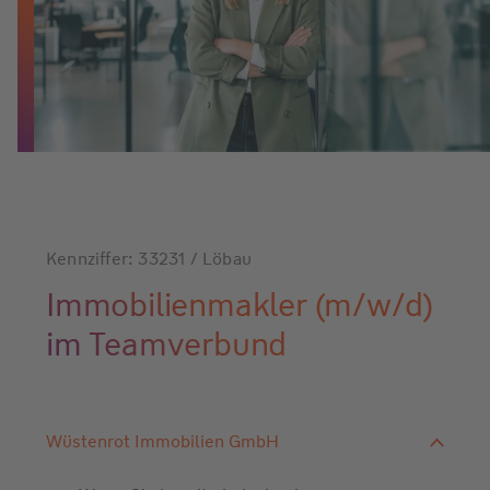
Kennziffer: 33231 / Löbau
Immobilienmakler (m/w/d)
im Teamverbund
Wüstenrot Immobilien GmbH