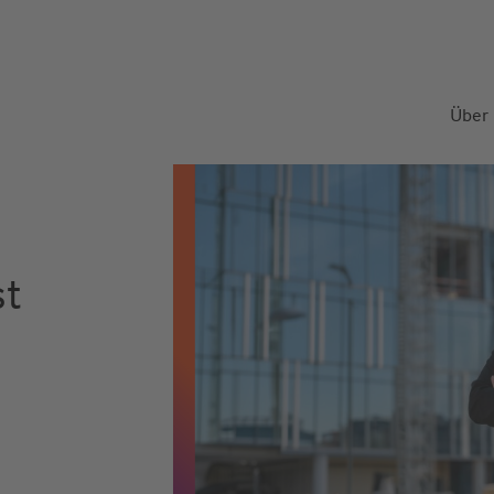
Über
st