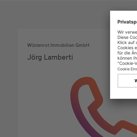
Wüstenrot Immobilien GmbH
Jörg Lamberti