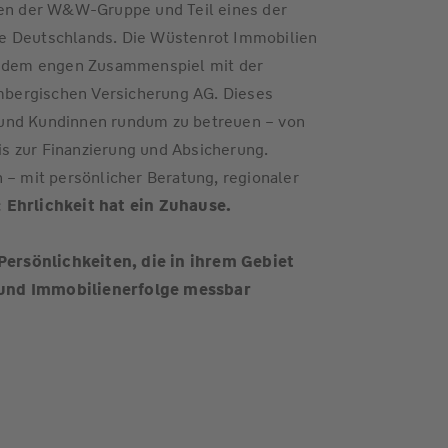
n der W&W-Gruppe und Teil eines der
e Deutschlands. Die Wüstenrot Immobilien
nd dem engen Zusammenspiel mit der
bergischen Versicherung AG. Dieses
 und Kundinnen rundum zu betreuen – von
s zur Finanzierung und Absicherung.
 – mit persönlicher Beratung, regionaler
:
Ehrlichkeit hat ein Zuhause.
rsönlichkeiten, die in ihrem Gebiet
 und Immobilienerfolge messbar