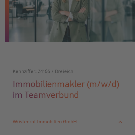
Kennziffer: 31166 / Dreieich
Immobilienmakler (m/w/d)
im Teamverbund
Wüstenrot Immobilien GmbH