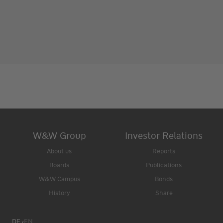
W&W Group
Investor Relations
About us
Reports
Boards
Publications
W&W Campus
Bonds
History
Share
DE
EN