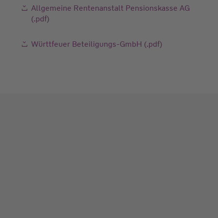
Allgemeine Rentenanstalt Pensionskasse AG
(.pdf)
Württfeuer Beteiligungs-GmbH (.pdf)
fatca@wuestenrot.de