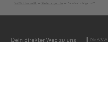
W&W Informatik
Stellenangebote
Berufseinsteiger - IT
Dein direkter Weg zu uns
Die W&W I
Unternehm
Karriere bei der W&W-Gruppe
Württemb