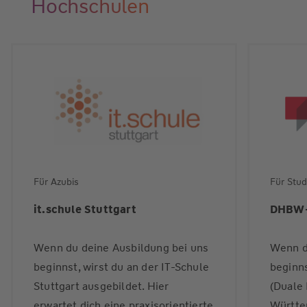
Hochschulen
Für Azubis
Für Stu
it.schule Stuttgart
DHBW-
Wenn du deine Ausbildung bei uns
Wenn d
beginnst, wirst du an der IT-Schule
beginn
Stuttgart ausgebildet. Hier
(Duale
erwartet dich eine praxisorientierte
Württe