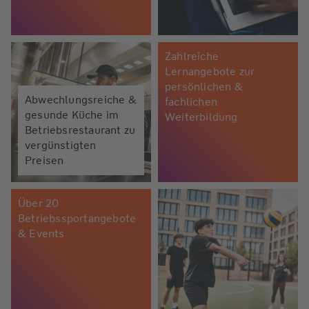
Zahlreiche
Lernangebote zur
persönlichen &
Abwechlungsreiche &
fachlichen
gesunde Küche im
Weiterbildung
Betriebsrestaurant zu
vergünstigten
Preisen
Über 20
Betriebssportangebote
& Events