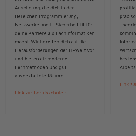
Ausbildung, die dich in den
profiti
Bereichen Programmierung,
praxiso
Netzwerke und IT-Sicherheit fit für
Theorie
deine Karriere als Fachinformatiker
kombini
macht. Wir bereiten dich auf die
Informa
Herausforderungen der IT-Welt vor
Wirtsch
und bieten dir moderne
bestens
Lernmethoden und gut
Arbeits
ausgestattete Räume.
Link z
Link zur Berufsschule