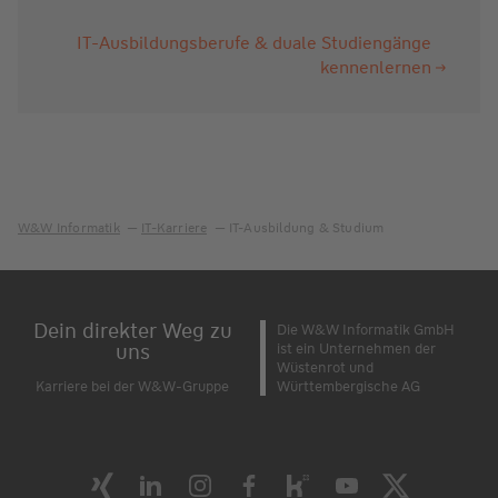
IT-Ausbildungsberufe & duale Studiengänge
kennenlernen
W&W Informatik
IT-Karriere
IT-Ausbildung & Studium
Dein direkter Weg zu
Die W&W Informatik GmbH
uns
ist ein Unternehmen der
Wüstenrot und
Karriere bei der W&W-Gruppe
Württembergische AG